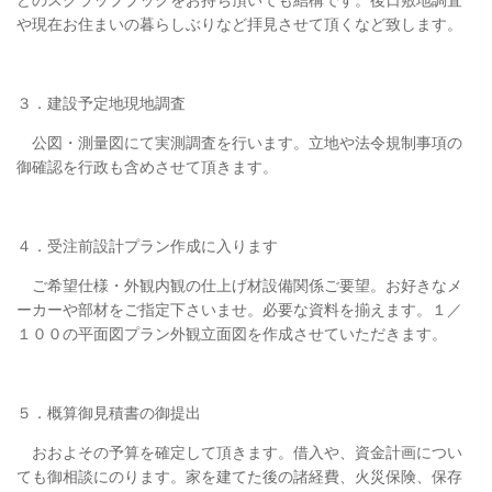
どのスクラップブックをお持ち頂いても結構です。後日敷地調査
や現在お住まいの暮らしぶりなど拝見させて頂くなど致します。
３．建設予定地現地調査
公図・測量図にて実測調査を行います。立地や法令規制事項の
御確認を行政も含めさせて頂きます。
４．受注前設計プラン作成に入ります
ご希望仕様・外観内観の仕上げ材設備関係ご要望。お好きなメ
ーカーや部材をご指定下さいませ。必要な資料を揃えます。１／
１００の平面図プラン外観立面図を作成させていただきます。
５．概算御見積書の御提出
おおよその予算を確定して頂きます。借入や、資金計画につい
ても御相談にのります。家を建てた後の諸経費、火災保険、保存