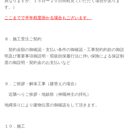
異なりますが、１５日〜２０日間程見ていただく場合がありま
す。）
ここまでで半年程度掛かる場合もございます。
８．施工受注ご契約
契約金額の御確認・支払い条件の御確認・工事契約約款の御説
明及び重要事項御説明・瑕疵担保履行法に伴い保険による保証制
度の御説明・契約金のお支払いなど
９．ご挨拶・解体工事（建替えの場合）
近隣へりご挨拶・地鎮祭（神職神主の拝礼）
地縄張りにより建物位置の御確認をして頂きます。
１０．施工