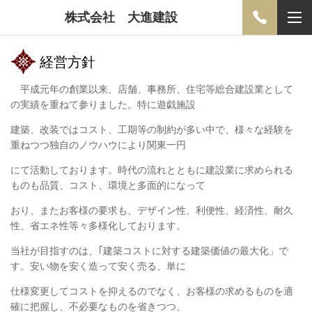
株式会社 大進建設
経営方針
平成元年の創業以来、店舗、事務所、住宅等総合建設業として
の実績を重ねて参りました
。
特に遊戯施設
建築、改装ではコスト、工期等の制約が多い中で、様々な経験を
重ねつつ
独自のノウハウにより関東一円
にて
活動しております。時代の流れとともに建設業に求められる
ものも品質、コスト、環境と多面的になって
おり、
またお客様の要求も、デザイン性、利便性、経済性、耐久
性、省エネ性等々多様化しております。
当社が目指すのは、｢建築コストに対する建築価値の最大化」で
す。安い物を安く造って安く売る、単に
仕様変更してコストを抑えるのでなく、お客様の求めるものを適
確に把握し、不必要なものを省きつつ、